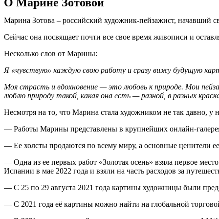
О Марине Зотовой
Марина Зотова – российский художник-пейзажист, начавший св
Сейчас она посвящает почти все свое время живописи и оставл
Несколько слов от Марины:
Я «чувствую» каждую свою работу и сразу вижу будущую карти
Моя страсть и вдохновение — это любовь к природе. Мои пейза
люблю природу такой, какая она есть — разной, в разных краска
Несмотря на то, что Марина стала художником не так давно, у 
— Работы Марины представлены в крупнейших онлайн-галереях, т
— Ее холсты продаются по всему миру, а основные ценители ее
— Одна из ее первых работ «Золотая осень» взяла первое мест
Испании в мае 2022 года и взяли на часть расходов за путеш
— С 25 по 29 августа 2021 года картины художницы были пр
— С 2021 года её картины можно найти на глобальной торгово