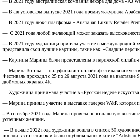
— В 2021 году австралийская компания декора для дома «AJ W
— В августовском выпуске 2021 года премиум-журнала Арабск
— В 2021 году люкс-платформа » Australian Luxury Retailer P
— С 2021 года любой желающий может заказать высококачест
— В 2021 году художница приняла участие в международной ху
представила свои лучшие картины, такие как: «Сладкие перси
— Картины Марины были представлены в парижской онлайн-гале
— Марина Зотова — полуфиналист онлайн-фестиваля искусств
Фестиваль проходил с 25 по 29 августа 2021 года на выставк
дюймовых экранах 4K.
— Художница принимала участие в «Русской неделе искусства 
— Марина приняла участие в выставке галереи W&P, которая про
– В сентябре 2021 года Марина провела персональную выстав
успешных женщин.
— В начале 2022 года художница вошла в список 50 художнико
попали в этот cписок и были опубликованы в книге “Artists in F