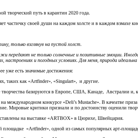
ой творческий путь в карантин 2020 года.
яет частичку своей души на каждом холсте и в каждом взмахе ки
ну, только взглянув на пустой холст.
жи передают не только солнечные и позитивные эмоции. Иногда,
х, настроениях и погодных условиях. Для меня, природа идеальна
нее уже есть значимые достижения:
аких как «Artfinder», «Singulart», и другие.
 творчества базируются в Европе, США, Канаде, Австралии и, к
о на международном конкурсе «Deli’s Mustache». В качеатве при
ествие. Мировые критики признали и по достоинству оценили тв
едставлены на выставке «ARTBOX» в Цюрихе, Швейцария.
й площадке «Artfinder», одной из самых популярных арт-площа