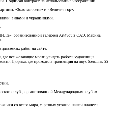
ий. Подписан контракт на использование изображений.
ртины: «Золотая осень» и «Величие гор».
билями, винами и украшениями.
.
-Life», организованной галереей Art4you в ОАЭ. Марина
».
триваемых работ на сайте.
 где все желающие могли увидеть работы художницы.
окзал Цюриха, где проходила трансляция на двух больших 55-
ртин.
ического клуба, организованной Международным клубом
дожники со всего мира, с разных уголков нашей планеты