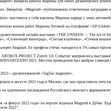
allapers» выбрала работы Марины для своих дизайнерских решен
их Эмиратов «Magzoid» опубликованы отмеченные наградами ка
remizez» выставила у себя картины Марины наряду с люкс-автомо
венную копию работ Марины Зотовой на платформе «AP-Global»
дожественной онлайн-выставке «THE UNSEEN — The Art of Still
ки», «Солнечный виноград», «Спелая клубника», «Сочная вишня
рее Singulart. Ее профиль сейчас находится в 5% самых просма
 ARTBOX.PROJECT Zurich 3.0. Событие завершилось выставкой,
е SWISSARTEXPO 2021. Местом проведения был выбран главный в
2021», организованной «TagTac magazine».
шла в августе 2021 года в Москве, где она представила пять ка
ку на церемонии награждения Российского женского фармацевт
в «в фокусе 2022 года» по версии журнала Magzoid в Дубае. Ху
ocus 2022”.